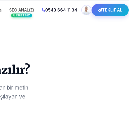
a
SEO ANALİZİ
0543 664 11 34
TEKLİF AL
ÜCRETSIZ
zılır?
lan bir metin
rşılayan ve