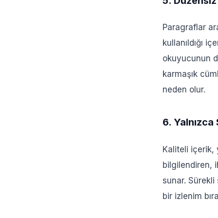
5. Düzensiz
Paragraflar ar
kullanıldığı içe
okuyucunun dik
karmaşık cümle
neden olur.
6. Yalnızca 
Kaliteli içeri
bilgilendiren,
sunar. Sürekli
bir izlenim bıra