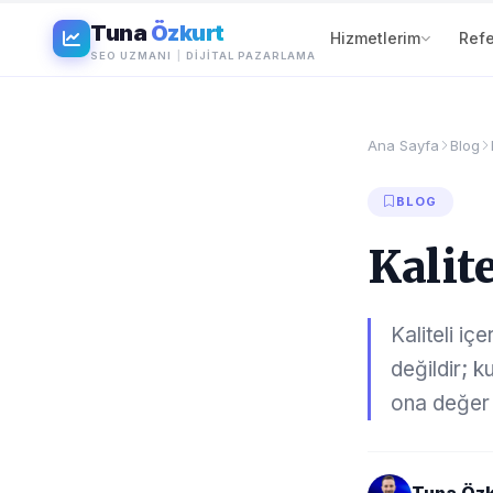
Tuna
Özkurt
Hizmetlerim
Refe
SEO UZMANI
|
DIJITAL PAZARLAMA
Ana Sayfa
Blog
BLOG
Kalite
Kaliteli iç
değildir; k
ona değer s
Tuna Özk