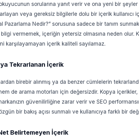
, okuyucunun sorularına yanıt verir ve ona yeni bir şeyler 
venilirliğini ve İmajını Güçlendirir
rlayan veya gereksiz bilgilerle dolu bir içerik kullanıcı iç
azla Dönüşüm Sağlar
ital Pazarlama Nedir?” sorusuna sadece bir tanım sunma
deli Değer Yaratır
bilgi vermemek, içeriğin yetersiz olmasına neden olur. K
 Üstünlüğü Sağlar
ini karşılayamayan içerik kaliteli sayılamaz.
ilirliği Artırır
ya Tekrarlanan İçerik
rdan birebir alınmış ya da benzer cümlelerin tekrarlandığ
hem de arama motorları için değersizdir. Kopya içerikler
markanızın güvenilirliğine zarar verir ve SEO performansı
, özgün bir bakış açısı sunmalı ve kullanıcıya farklı bir değ
Net Belirtemeyen İçerik