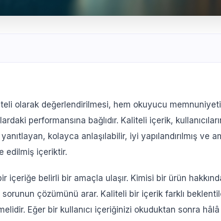
k Ne Değildir?
cıya Değer Sunmayan İçerik
aliteli olarak değerlendirilmesi, hem okuyucu memnuniye
eya Tekrarlanan İçerik
mlardaki performansına bağlıdır. Kaliteli içerik, kullanıcıları
 Net Belirtemeyen İçerik
e yanıtlayan, kolayca anlaşılabilir, iyi yapılandırılmış ve
Fazla Odaklanıp Kullanıcıyı Unutan İçerik
 edilmiş içeriktir.
z ve Okunması Zor İçerik
 Satış Odaklı İçerik
bir içeriğe belirli bir amaçla ulaşır. Kimisi bir ürün hakkın
a Yanıltıcı Bilgi İçeren İçerik
ir sorunun çözümünü arar. Kaliteli bir içerik farklı beklen
 Nasıl Yazılır?
elidir. Eğer bir kullanıcı içeriğinizi okuduktan sonra hâlâ