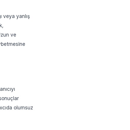
ğı veya yanlış
k,
Uzun ve
aybetmesine
anıcıyı
 sonuçlar
anıcıda olumsuz