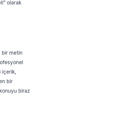
li” olarak
 bir metin
rofesyonel
 içerik,
n bir
n konuyu biraz