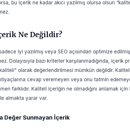
tlenizi Tanıyın
rsa, bu içerik ne kadar akıcı yazılmış olursa olsun “kalite
Derinlemesine Araştırın
mez.
alizi Yapın
umlu Olmaya Özen Gösterin
İçerik Ne Değildir?
ci Bir Başlık ve Giriş Paragrafı Yazın
dirici ve Değer Katan Bir İçerik Üretin
k, sadece iyi yazılmış veya SEO açısından optimize edilmiş
rliği Artırın
z. Dolayısıyla bazı kriterler karşılanmadığında, içerik p
 Geçirici (CTA) İfadeler Ekleyin
aliteli" olarak değerlendirilmesi mümkün değildir. Kaliteli
Üsluba Özen Gösterin
tiyaçlarına cevap veremeyen veya onu tatmin edemeye
ve Güncel Olmaya Dikkat Edin
men farklıdır. Kaliteli içeriğin ne olmadığını anlamak içi
Öncesi Kontrol ve Düzenleme Yapın
le almakta yarar var.
ik Neden Önemlidir?
ıya Değer Sunmayan İçerik
ı Deneyimini Güçlendirir
ormansını Artırır