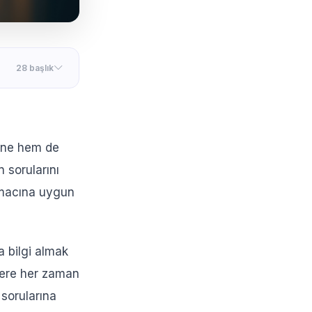
28 başlık
tine hem de
n sorularını
 amacına uygun
da bilgi almak
tilere her zaman
 sorularına