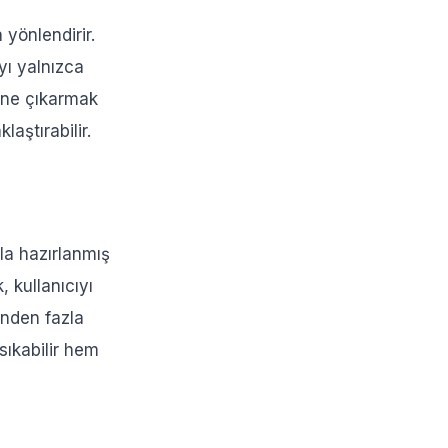
 yönlendirir.
yı yalnızca
 öne çıkarmak
laştırabilir.
yla hazırlanmış
, kullanıcıyı
inden fazla
sıkabilir hem