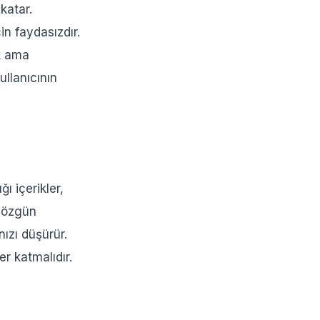
katar.
in faydasızdır.
k ama
ullanıcının
ı içerikler,
, özgün
nızı düşürür.
er katmalıdır.