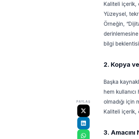
Kaliteli içerik
3. Marka Gü
Yüzeysel, tekra
4. Daha F
Örneğin, “Dij
5. Uzun Va
derinlemesine 
6. Rekabet
bilgi beklentis
7. Paylaşılab
2. Kopya ve
Başka kaynakla
hem kullanıcı 
olmadığı için 
PAYLAŞ
Kaliteli içerik
3. Amacını 