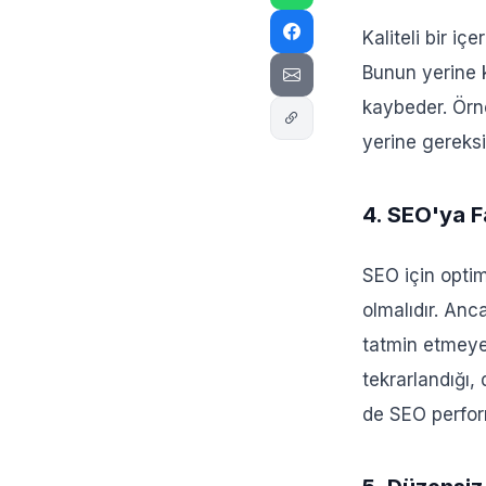
Kaliteli bir i
Bunun yerine k
kaybeder. Örne
yerine gereksiz
4. SEO'ya F
SEO için optim
olmalıdır. Anc
tatmin etmeyen
tekrarlandığı,
de SEO perform