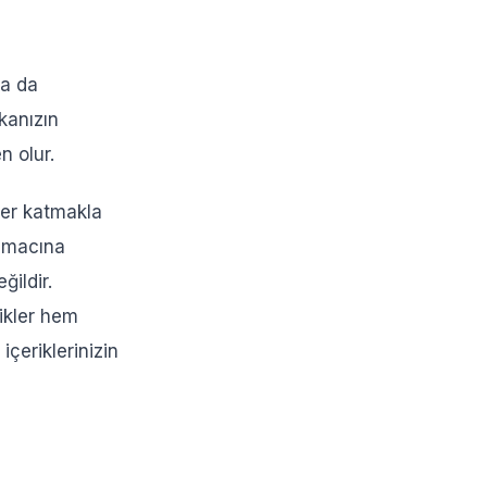
ya da
rkanızın
n olur.
ğer katmakla
 amacına
ildir.
rikler hem
içeriklerinizin