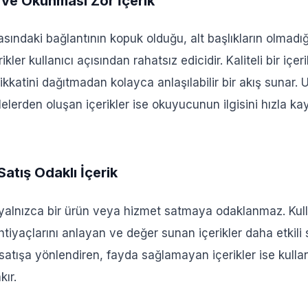
 ve Okunması Zor İçerik
asındaki bağlantının kopuk olduğu, alt başlıkların olmadı
rikler kullanıcı açısından rahatsız edicidir. Kaliteli bir içeri
katini dağıtmadan kolayca anlaşılabilir bir akış sunar. 
lerden oluşan içerikler ise okuyucunun ilgisini hızla k
Satış Odaklı İçerik
k, yalnızca bir ürün veya hizmet satmaya odaklanmaz. Kull
 ihtiyaçlarını anlayan ve değer sunan içerikler daha etkili
 satışa yönlendiren, fayda sağlamayan içerikler ise kull
kır.