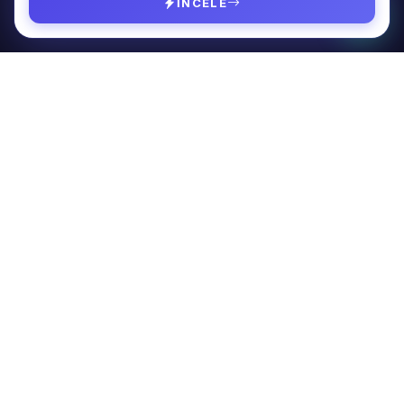
İNCELE
Google & Meta Ads
Web Tasarım
SAYFALAR
Hakkımda
Fiyat Hesapla
Referanslar
SSS
Blog
İletişim
BÜLTEN
SEO ipuçları için bültene kayıt olun.
Kayıt Ol
bilgi@tunaozkurt.com