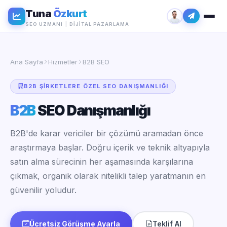
Tuna
Özkurt
SEO UZMANI
|
DIJITAL PAZARLAMA
Ana Sayfa
Hizmetler
B2B SEO
B2B ŞIRKETLERE ÖZEL SEO DANIŞMANLIĞI
B2B
SEO Danışmanlığı
B2B'de karar vericiler bir çözümü aramadan önce
araştırmaya başlar. Doğru içerik ve teknik altyapıyla
satın alma sürecinin her aşamasında karşılarına
çıkmak, organik olarak nitelikli talep yaratmanın en
güvenilir yoludur.
Ücretsiz Görüşme Ayarla
Teklif Al