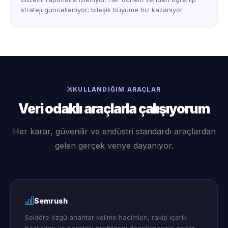
strateji güncelleniyor; bileşik büyüme hız kazanıyor.
KULLANDIĞIM ARAÇLAR
Veri odaklı araçlarla çalışıyorum
Her karar, güvenilir ve endüstri standardı araçlardan
gelen gerçek veriye dayanıyor.
Semrush
Sektöre özgü anahtar kelime hacimleri, rakip içerik
boşlukları ve backlink profillerini derinlemesine analiz