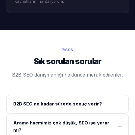
kaynaklarını haritalıyorum.
SSS
Sık sorulan sorular
B2B SEO danışmanlığı hakkında merak edilenler.
B2B SEO ne kadar sürede sonuç verir?
İlk sıralama hareketleri 2-3 ayda görülmeye başlar;
Arama hacmimiz çok düşük, SEO işe yarar
anlamlı organik trafik artışı genellikle 4-6. ayda
mı?
belirginleşir. Nitelikli lead artışı ise uzun satış döngüsü