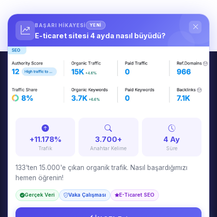
BAŞARI HIKAYESI
YENİ
E-ticaret sitesi 4 ayda nasıl büyüdü?
Tuna Özkurt
7 yıldır markaların dijital dünyada kalıcı olmalarını sağlayan
stratejiler geliştiriyorum. SEO, içerik pazarlama, Google Ads ve
web tasarım konularında danışmanlık veriyorum.
+11.178%
3.700+
4 Ay
Trafik
Anahtar Kelime
Süre
133'ten 15.000'e çıkan organik trafik. Nasıl başardığımızı
hemen öğrenin!
HIZMETLER
Gerçek Veri
Vaka Çalışması
E-Ticaret SEO
SEO & GEO Danışmanlığı
İçerik Pazarlama