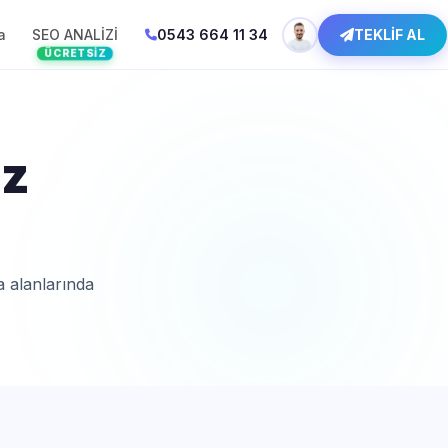
a
SEO ANALİZİ
0543 664 11 34
TEKLİF AL
ÜCRETSIZ
üz
a alanlarında