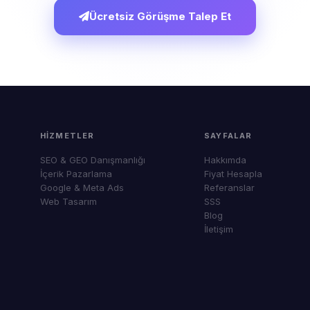
Ücretsiz Görüşme Talep Et
HIZMETLER
SAYFALAR
SEO & GEO Danışmanlığı
Hakkımda
İçerik Pazarlama
Fiyat Hesapla
s
Google & Meta Ads
Referanslar
Web Tasarım
SSS
Blog
İletişim