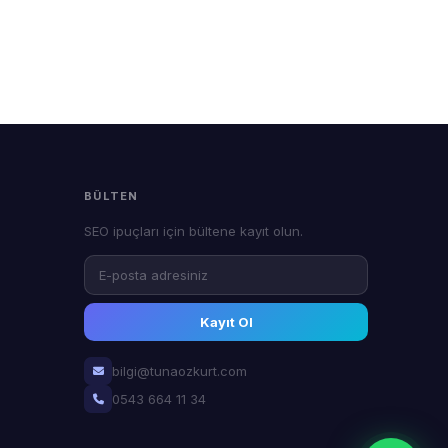
BÜLTEN
SEO ipuçları için bültene kayıt olun.
Kayıt Ol
bilgi@tunaozkurt.com
0543 664 11 34