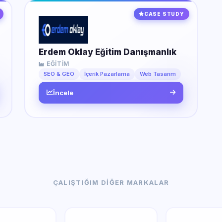
CASE STUDY
Erdem Oklay Eğitim Danışmanlık
EĞITIM
SEO & GEO
İçerik Pazarlama
Web Tasarım
İncele
ÇALIŞTIĞIM DIĞER MARKALAR