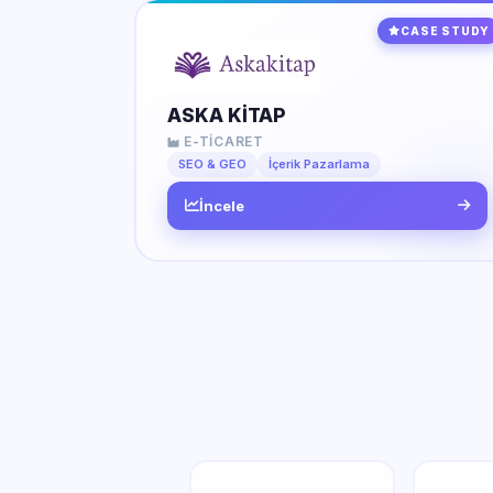
CASE STUDY
ASKA KİTAP
E-TICARET
SEO & GEO
İçerik Pazarlama
İncele