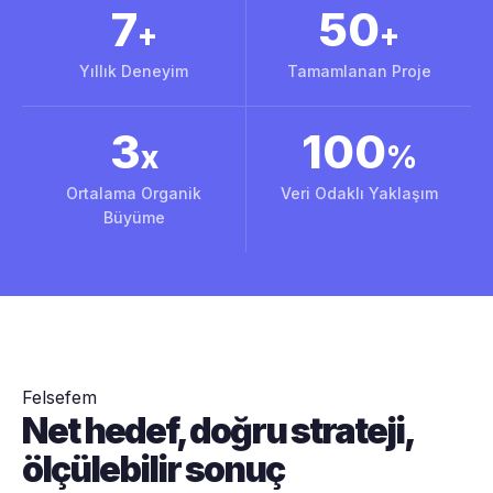
7
50
+
+
Yıllık Deneyim
Tamamlanan Proje
3
100
x
%
Ortalama Organik
Veri Odaklı Yaklaşım
Büyüme
Felsefem
Net hedef, doğru strateji,
ölçülebilir sonuç