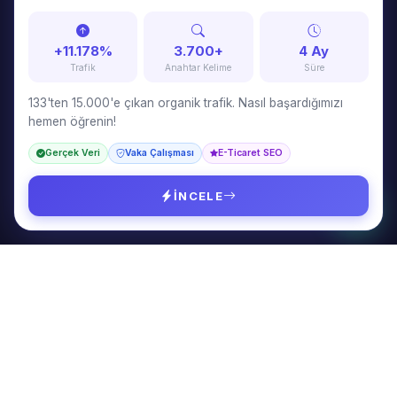
stratejiler geliştiriyorum. SEO, içerik pazarlama, Google Ads ve
web tasarım konularında danışmanlık veriyorum.
+11.178%
3.700+
4 Ay
Trafik
Anahtar Kelime
Süre
133'ten 15.000'e çıkan organik trafik. Nasıl başardığımızı
hemen öğrenin!
HIZMETLER
Gerçek Veri
Vaka Çalışması
E-Ticaret SEO
SEO & GEO Danışmanlığı
İçerik Pazarlama
İNCELE
Google & Meta Ads
Web Tasarım
SAYFALAR
Hakkımda
Fiyat Hesapla
Referanslar
SSS
Blog
İletişim