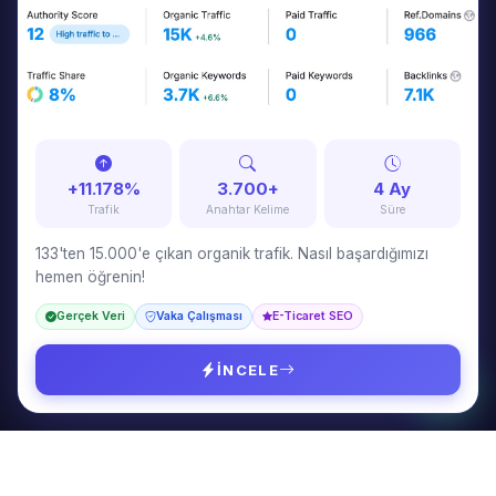
Tuna Özkurt
7 yıldır markaların dijital dünyada kalıcı olmalarını sağlayan
stratejiler geliştiriyorum. SEO, içerik pazarlama, Google Ads ve
web tasarım konularında danışmanlık veriyorum.
+11.178%
3.700+
4 Ay
Trafik
Anahtar Kelime
Süre
133'ten 15.000'e çıkan organik trafik. Nasıl başardığımızı
hemen öğrenin!
HIZMETLER
Gerçek Veri
Vaka Çalışması
E-Ticaret SEO
SEO & GEO Danışmanlığı
İçerik Pazarlama
İNCELE
Google & Meta Ads
Web Tasarım
SAYFALAR
Hakkımda