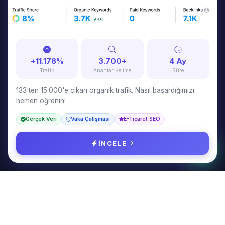
Tuna Özkurt
7 yıldır markaların dijital dünyada kalıcı olmalarını sağlayan
stratejiler geliştiriyorum. SEO, içerik pazarlama, Google Ads ve
web tasarım konularında danışmanlık veriyorum.
+11.178%
3.700+
4 Ay
Trafik
Anahtar Kelime
Süre
133'ten 15.000'e çıkan organik trafik. Nasıl başardığımızı
hemen öğrenin!
HIZMETLER
Gerçek Veri
Vaka Çalışması
E-Ticaret SEO
SEO & GEO Danışmanlığı
İçerik Pazarlama
İNCELE
Google & Meta Ads
Web Tasarım
SAYFALAR
Hakkımda
Fiyat Hesapla
Referanslar