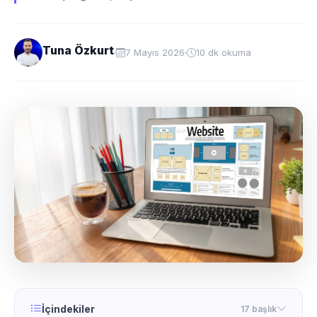
Tuna Özkurt
7 Mayıs 2026
10 dk okuma
İçindekiler
17 başlık