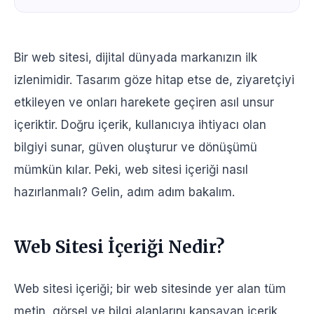
Web Sitesi İçeriği Nedir?
Web Sitesi İçeriği Nasıl Yazılır?
Bir web sitesi, dijital dünyada markanızın ilk
izlenimidir. Tasarım göze hitap etse de, ziyaretçiyi
1. Hedef Kitlenizi Belirleyin
etkileyen ve onları harekete geçiren asıl unsur
2. Rakip Analizi ile İçerik Planlama
içeriktir. Doğru içerik, kullanıcıya ihtiyacı olan
3. Anahtar Kelime Araştırması Yapın
bilgiyi sunar, güven oluşturur ve dönüşümü
4. Marka Tonunu ve Dilini Belirleyin
mümkün kılar. Peki, web sitesi içeriği nasıl
5. Web Sitesi İçeriğinde Hikâyeleştirme
hazırlanmalı? Gelin, adım adım bakalım.
6. Kullanıcı Odaklı ve Akıcı Bir Dil Kullanın
7. Görseller ve Multimedya İçerikler Kullanın
8. Başlık Yapısını Doğru Kurun
Web Sitesi İçeriği Nedir?
9. Eylem Çağrısı (Call to Action) Ekleyin
Web sitesi içeriği; bir web sitesinde yer alan tüm
10. İçeriği Düzenli Olarak Güncelleyin
metin, görsel ve bilgi alanlarını kapsayan içerik
11. Dil ve İmla Kontrollerini İhmal Etmeyin