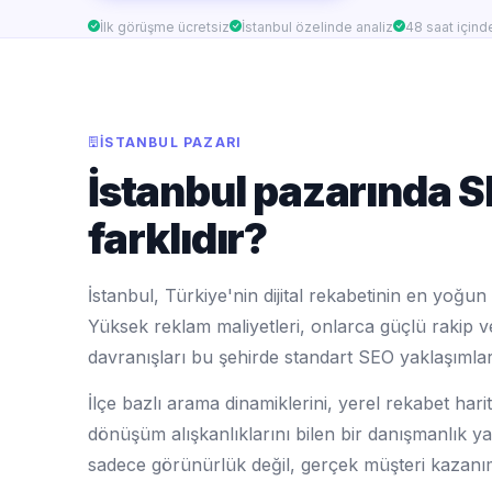
İlk görüşme ücretsiz
İstanbul özelinde analiz
48 saat için
İSTANBUL PAZARI
İstanbul pazarında 
farklıdır?
İstanbul, Türkiye'nin dijital rekabetinin en yoğun 
Yüksek reklam maliyetleri, onlarca güçlü rakip ve
davranışları bu şehirde standart SEO yaklaşımların
İlçe bazlı arama dinamiklerini, yerel rekabet har
dönüşüm alışkanlıklarını bilen bir danışmanlık ya
sadece görünürlük değil, gerçek müşteri kazanım