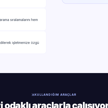
 arama sıralamalarını hem
edilerek işletmenize özgü
KULLANDIĞIM ARAÇLAR
i odaklı araçlarla çalışıy