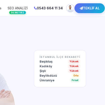
a
SEO ANALİZİ
0543 664 11 34
TEKLİF AL
ÜCRETSIZ
İSTANBUL İLÇE REKABETI
Beşiktaş
Yüksek
Kadıköy
Yüksek
Şişli
Yüksek
Beylikdüzü
Orta
Ümraniye
Fırsat