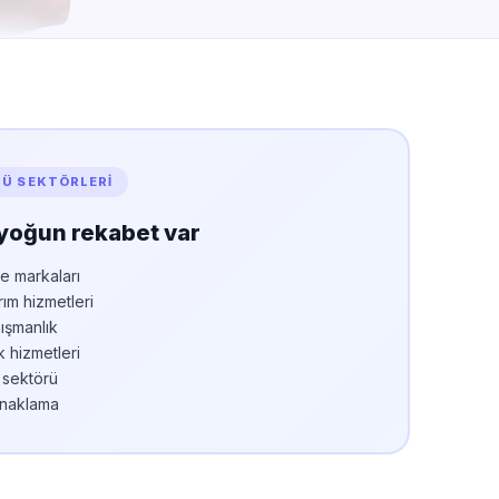
LÜ SEKTÖRLERI
yoğun rekabet var
e markaları
rım hizmetleri
ışmanlık
k hizmetleri
 sektörü
onaklama