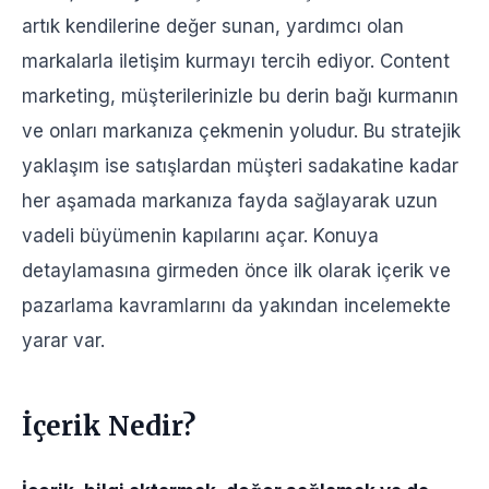
Odak Noktası
artık kendilerine değer sunan, yardımcı olan
Etkileşim
markalarla iletişim kurmayı tercih ediyor. Content
Başarı Ölçütü
marketing, müşterilerinizle bu derin bağı kurmanın
Araç ve Kanallar
ve onları markanıza çekmenin yoludur. Bu stratejik
İçerik Pazarlama Stratejileriyle Büyümek için Hemen
yaklaşım ise satışlardan müşteri sadakatine kadar
Tanışalım!
her aşamada markanıza fayda sağlayarak uzun
vadeli büyümenin kapılarını açar. Konuya
detaylamasına girmeden önce ilk olarak içerik ve
pazarlama kavramlarını da yakından incelemekte
yarar var.
İçerik Nedir?