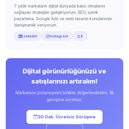
7 yıldır markaların dijital dünyada kalıcı olmalarını
sağlayan stratejiler geliştiriyorum. SEO, içerik
pazarlama, Google Ads ve web tasarım konularında
danışmanlık veriyorum.
LinkedIn
Instagram
X
Dijital görünürlüğünüzü ve
satışlarınızı artıralım!
Markanızın potansiyelini birlikte değerlendirelim. İlk
görüşme ücretsiz.
30 Dak. Ücretsiz Görüşme