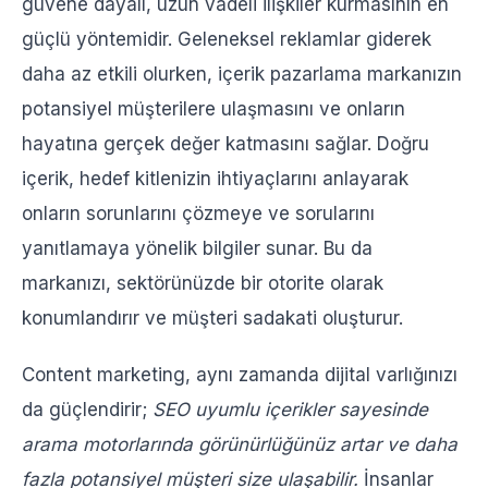
güvene dayalı, uzun vadeli ilişkiler kurmasının en
Performansı Analiz Edin
güçlü yöntemidir. Geleneksel reklamlar giderek
İçerik Pazarlama Stratejisinin Başarısı Nasıl Ölçülür?
daha az etkili olurken, içerik pazarlama markanızın
Trafik Analizi
potansiyel müşterilere ulaşmasını ve onların
Etkileşim Metrikleri
hayatına gerçek değer katmasını sağlar. Doğru
Dönüşüm Oranları
içerik, hedef kitlenizin ihtiyaçlarını anlayarak
SEO Performansı
onların sorunlarını çözmeye ve sorularını
Hedeflere Ulaşım
yanıtlamaya yönelik bilgiler sunar. Bu da
Okuma Süresi ve Hemen Çıkma Oranı
markanızı, sektörünüzde bir otorite olarak
konumlandırır ve müşteri sadakati oluşturur.
Paylaşılabilirlik
Müşteri Sadakati
Content marketing, aynı zamanda dijital varlığınızı
İçerik Pazarlama ve Dijital Pazarlama Farkı
da güçlendirir;
SEO uyumlu içerikler sayesinde
Amaç
arama motorlarında görünürlüğünüz artar ve daha
Kapsam
fazla potansiyel müşteri size ulaşabilir.
İnsanlar