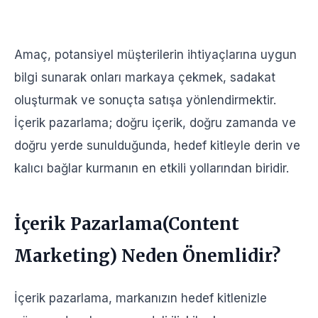
İçerik Pazarlama(Content Marketing) Neden
Önemlidir?
İçerik Nedir?
Amaç, potansiyel müşterilerin ihtiyaçlarına uygun
Pazarlama Nedir?
bilgi sunarak onları markaya çekmek, sadakat
oluşturmak ve sonuçta satışa yönlendirmektir.
İçerik Pazarlama Türleri Nelerdir?
İçerik pazarlama; doğru içerik, doğru zamanda ve
İçerik Pazarlamanın Markalara Faydaları Nelerdir?
doğru yerde sunulduğunda, hedef kitleyle derin ve
İçerik Pazarlama Nasıl Yapılır?
kalıcı bağlar kurmanın en etkili yollarından biridir.
Hedef Kitlenizi Tanıyın
Amaç Belirleyin
İçerik Pazarlama(Content
Anahtar Kelime Araştırması Yapın
İçerik Formatlarını Seçin
Marketing) Neden Önemlidir?
İçerik Takvimi Oluşturun
Değerli ve Özgün İçerikler Oluşturun
İçerik pazarlama, markanızın hedef kitlenizle
İçeriği Yayınlayın ve Dağıtın