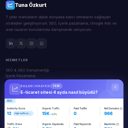
7 yıldır markaların dijital dünyada kalıcı olmalarını sağlayan
stratejiler geliştiriyorum. SEO, içerik pazarlama, Google Ads ve
web tasarım konularında danışmanlık veriyorum.
+11.178%
3.700+
4 Ay
Trafik
Anahtar Kelime
Süre
133'ten 15.000'e çıkan organik trafik. Nasıl başardığımızı
hemen öğrenin!
HIZMETLER
Gerçek Veri
Vaka Çalışması
E-Ticaret SEO
SEO & GEO Danışmanlığı
İçerik Pazarlama
İNCELE
Google & Meta Ads
Web Tasarım
SAYFALAR
Hakkımda
Fiyat Hesapla
Referanslar
SSS
Blog