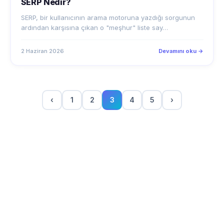
SERP, bir kullanıcının arama motoruna yazdığı sorgunun
ardından karşısına çıkan o "meşhur" liste say…
2 Haziran 2026
Devamını oku →
‹
1
2
3
4
5
›