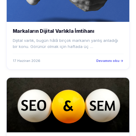
Markaların Dijital Varlıkla İmtihanı
Dijital varlık, bugün hâlâ birçok markanın yanlış anladığı
bir konu. Görünür olmak için haftada üç …
17 Haziran 2026
Devamını oku →
SEO Çalışması mı, Reklam mı?