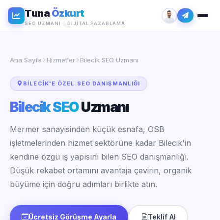
Tuna
Özkurt
SEO UZMANI
|
DIJITAL PAZARLAMA
Ana Sayfa
Hizmetler
Bilecik SEO Uzmanı
BILECIK'E ÖZEL SEO DANIŞMANLIĞI
Bilecik SEO
Uzmanı
Mermer sanayisinden küçük esnafa, OSB
işletmelerinden hizmet sektörüne kadar Bilecik'in
kendine özgü iş yapısını bilen SEO danışmanlığı.
Düşük rekabet ortamını avantaja çevirin, organik
büyüme için doğru adımları birlikte atın.
Ücretsiz Görüşme Ayarla
Teklif Al