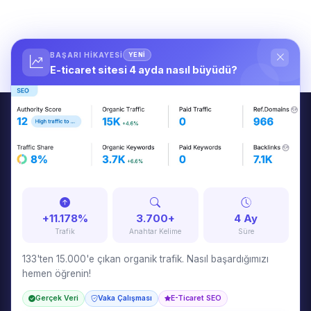
BAŞARI HIKAYESI
YENİ
E-ticaret sitesi 4 ayda nasıl büyüdü?
Tuna Özkurt
7 yıldır markaların dijital dünyada kalıcı olmalarını sağlayan
stratejiler geliştiriyorum. SEO, içerik pazarlama, Google Ads ve
web tasarım konularında danışmanlık veriyorum.
+11.178%
3.700+
4 Ay
Trafik
Anahtar Kelime
Süre
133'ten 15.000'e çıkan organik trafik. Nasıl başardığımızı
hemen öğrenin!
HIZMETLER
Gerçek Veri
Vaka Çalışması
E-Ticaret SEO
SEO & GEO Danışmanlığı