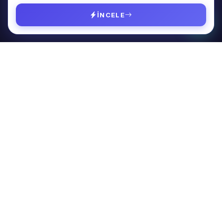
İçerik Pazarlama
İNCELE
Google & Meta Ads
Web Tasarım
SAYFALAR
Hakkımda
Fiyat Hesapla
Referanslar
SSS
Blog
İletişim
BÜLTEN
SEO ipuçları için bültene kayıt olun.
Kayıt Ol