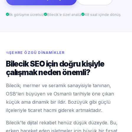
İlk görüşme ücretsiz
Bilecik'e özel analiz
48 saat içinde dönüş
ŞEHRE ÖZGÜ DINAMIKLER
Bilecik SEO için doğru kişiyle
çalışmak neden önemli?
Bilecik; mermer ve seramik sanayisiyle tanınan,
OSB'leri büyüyen ve Osmanlı tarihiyle öne çıkan
küçük ama dinamik bir ildir. Bozüyük gibi güçlü
ilçeleriyle ticaret hacmi giderek artmaktadır.
Bilecik'te dijital rekabet henüz düşük düzeyde. Bu,
erken hareket eden işletmeler için büyük bir fırsat