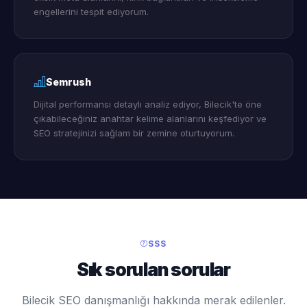
engellerini tespit ediyorum.
Semrush
Dijital performansı detaylı analiz ediyor, Bilecik'te öne
çıkabileceğiniz anahtar kelime alanlarını keşfediyor ve
SEO stratejinizi sağlam bir zemine oturtuyorum.
SSS
Sık sorulan sorular
Bilecik SEO danışmanlığı hakkında merak edilenler.